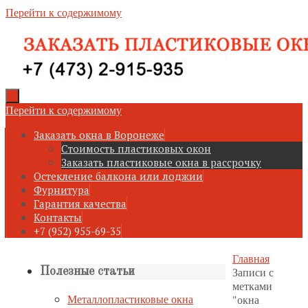
Перейти к содержимому
Перейти к содержимому
Заказать окна в Воронеже
Стоимость пластиковых окон
Заказать пластиковые окна в рассрочку
Остекление балкона или лоджии
Фурнитура
Гарантия качества
Контакты
+7 (952) 955-69-35
Главная
Записи с
Полезные статьи
метками
Металлопластиковые окна
"окна