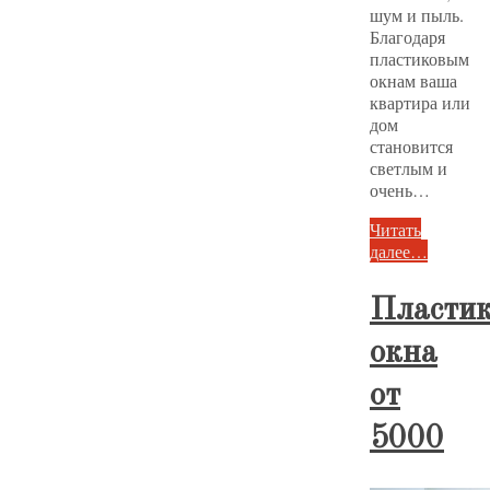
шум и пыль.
Благодаря
пластиковым
окнам ваша
квартира или
дом
становится
светлым и
очень…
Читать
далее…
Пласти
окна
от
5000