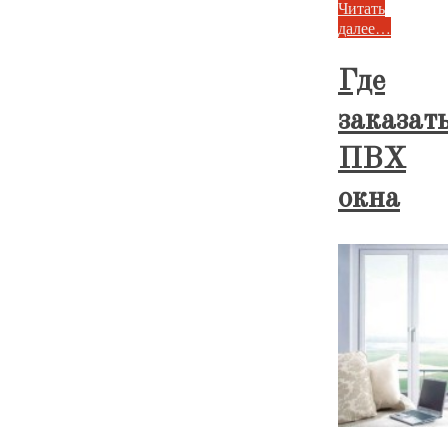
Читать
далее…
Где
заказат
ПВХ
окна