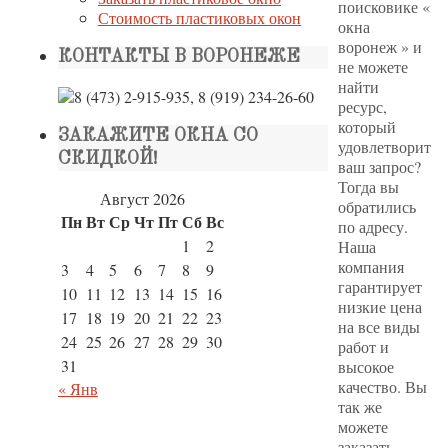
поисковике «
Стоимость пластиковых окон
окна
воронеж » и
КОНТАКТЫ В ВОРОНЕЖЕ
не можете
найти
ресурс,
который
ЗАКАЖИТЕ ОКНА СО
удовлетворит
СКИДКОЙ!
ваш запрос?
Тогда вы
Август 2026
обратились
Пн
Вт
Ср
Чт
Пт
Сб
Вс
по адресу.
1
2
Наша
компания
3
4
5
6
7
8
9
гарантирует
10
11
12
13
14
15
16
низкие цена
17
18
19
20
21
22
23
на все виды
24
25
26
27
28
29
30
работ и
31
высокое
качество. Вы
« Янв
так же
можете
заказать