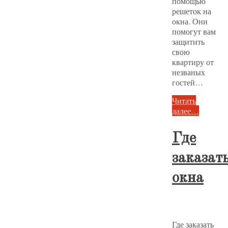
помощью
решеток на
окна. Они
помогут вам
защитить
свою
квартиру от
незваных
гостей…
Читать
далее…
Где
заказат
окна
Где заказать