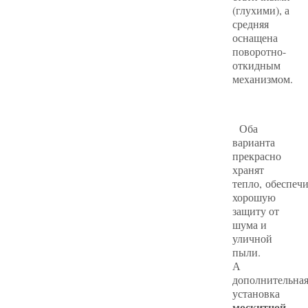
(глухими), а
средняя
оснащена
поворотно-
откидным
механизмом.
Оба
варианта
прекрасно
хранят
тепло, обеспеч
хорошую
защиту от
шума и
уличной
пыли.
А
дополнительна
установка
москитной