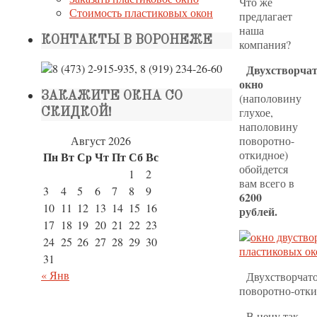
Что же
Стоимость пластиковых окон
предлагает
наша
КОНТАКТЫ В ВОРОНЕЖЕ
компания?
Двухстворчат
окно
ЗАКАЖИТЕ ОКНА СО
(наполовину
глухое,
СКИДКОЙ!
наполовину
Август 2026
поворотно-
откидное)
Пн
Вт
Ср
Чт
Пт
Сб
Вс
обойдется
1
2
вам всего в
3
4
5
6
7
8
9
6200
10
11
12
13
14
15
16
рублей.
17
18
19
20
21
22
23
24
25
26
27
28
29
30
31
« Янв
Двухстворчато
поворотно-отк
В цену так