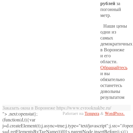
рублей
за
погонный
метр.
Наши цены
одни из
самых
демократичных
в Воронеже
и его
области.
Обращайтесь
и вы
обязательно
останетесь
довольны
результатом
Заказать окна в Воронеже https://www.evrooknakbe.ru/
">
,next:openstat};
Работает на
Tempera
&
WordPress.
(function(d,t){var
j=d.createElement(t);j.async=true;j.type="text/javascript";j.src="//opens
s=d.getElementsByTagName(t)[0];s.parentNode.insertBefore(j,s)})