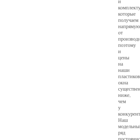
и
комплект
которые
получаем
напрямую
от
производи
поэтому
и
цены
на
наши
пластико
окна
существе
ниже,
чем
у
конкурент
Наш
модельны
ряд
постоянн