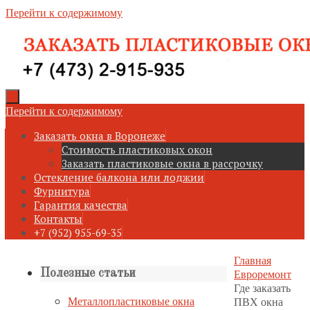
Перейти к содержимому
Перейти к содержимому
Заказать окна в Воронеже
Стоимость пластиковых окон
Заказать пластиковые окна в рассрочку
Остекление балкона или лоджии
Фурнитура
Гарантия качества
Контакты
+7 (952) 955-69-35
Главная
Евроремонт
Полезные статьи
Где заказать
Металлопластиковые окна
ПВХ окна