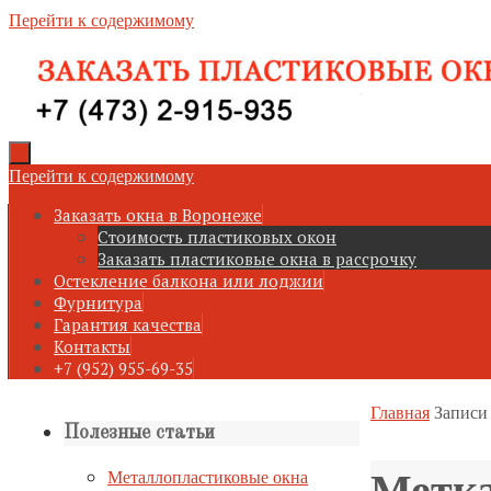
Перейти к содержимому
Перейти к содержимому
Заказать окна в Воронеже
Стоимость пластиковых окон
Заказать пластиковые окна в рассрочку
Остекление балкона или лоджии
Фурнитура
Гарантия качества
Контакты
+7 (952) 955-69-35
Главная
Записи 
Полезные статьи
Метк
Металлопластиковые окна