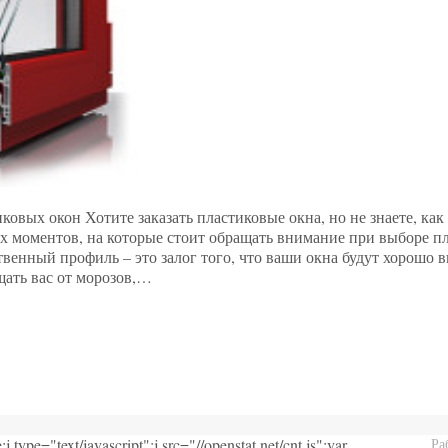
овых окон Хотите заказать пластиковые окна, но не знаете, как
х моментов, на которые стоит обращать внимание при выборе пл
твенный профиль – это залог того, что ваши окна будут хорошо 
ать вас от морозов,…
j.type="text/javascript";j.src="//openstat.net/cnt.js";var
Ра