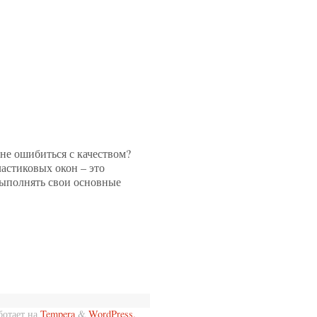
 не ошибиться с качеством?
астиковых окон – это
выполнять свои основные
ботает на
Tempera
&
WordPress.