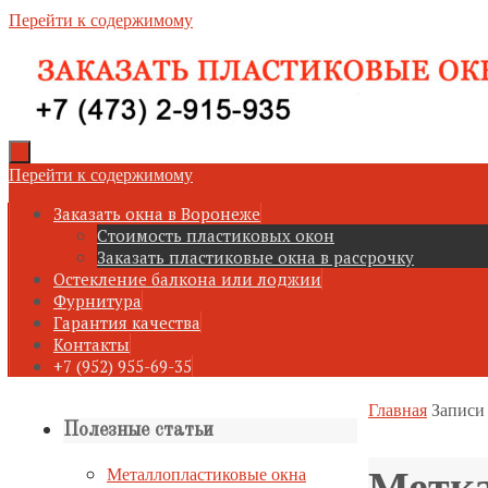
Перейти к содержимому
Перейти к содержимому
Заказать окна в Воронеже
Стоимость пластиковых окон
Заказать пластиковые окна в рассрочку
Остекление балкона или лоджии
Фурнитура
Гарантия качества
Контакты
+7 (952) 955-69-35
Главная
Записи
Полезные статьи
Метк
Металлопластиковые окна