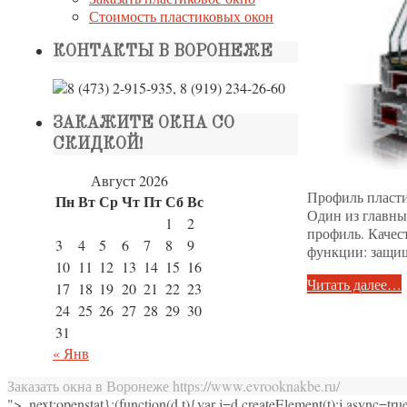
Стоимость пластиковых окон
КОНТАКТЫ В ВОРОНЕЖЕ
ЗАКАЖИТЕ ОКНА СО
СКИДКОЙ!
Август 2026
Профиль пластик
Пн
Вт
Ср
Чт
Пт
Сб
Вс
Один из главны
1
2
профиль. Качес
3
4
5
6
7
8
9
функции: защищ
10
11
12
13
14
15
16
Читать далее…
17
18
19
20
21
22
23
24
25
26
27
28
29
30
31
« Янв
Заказать окна в Воронеже https://www.evrooknakbe.ru/
">
,next:openstat};(function(d,t){var j=d.createElement(t);j.async=true;