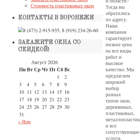
и области?
Стоимость пластиковых окон
Тогда вы
обратились
КОНТАКТЫ В ВОРОНЕЖЕ
по адресу.
Наша
компания
гарантирует
ЗАКАЖИТЕ ОКНА СО
низкие цена
СКИДКОЙ!
на все виды
работ и
Август 2026
высокое
Пн
Вт
Ср
Чт
Пт
Сб
Вс
качество. Мы
предлагаем
1
2
широкий
3
4
5
6
7
8
9
выбор
10
11
12
13
14
15
16
разных
17
18
19
20
21
22
23
типов окон,
24
25
26
27
28
29
30
деревянных,
пластиковых,
31
металлопластик
« Янв
и все
сопутствующие
услуги,