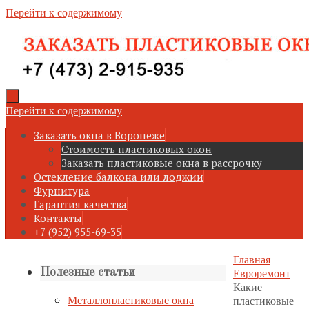
Перейти к содержимому
Перейти к содержимому
Заказать окна в Воронеже
Стоимость пластиковых окон
Заказать пластиковые окна в рассрочку
Остекление балкона или лоджии
Фурнитура
Гарантия качества
Контакты
+7 (952) 955-69-35
Главная
Евроремонт
Полезные статьи
Какие
Металлопластиковые окна
пластиковые