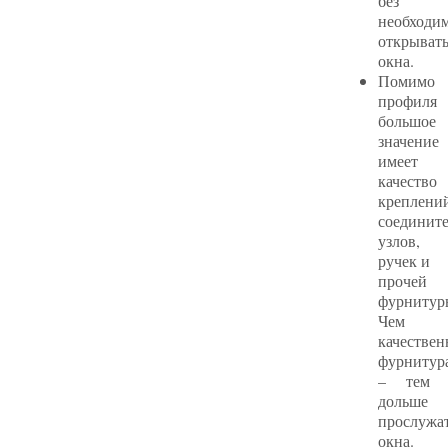
без
необходи
открыват
окна.
Помимо
профиля
большое
значение
имеет
качество
креплени
соединит
узлов,
ручек и
прочей
фурнитур
Чем
качествен
фурнитур
– тем
дольше
прослужа
окна.