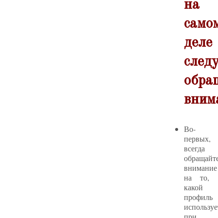
на
само
деле
след
обра
вним
Во-
первых,
всегда
обращайт
внимание
на то,
какой
профиль
используе
при