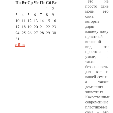
это не
Пн
Вт
Ср
Чт
Пт
Сб
Вс
просто дань
1
2
моде, это
3
4
5
6
7
8
9
окна,
10
11
12
13
14
15
16
которые
дарят
17
18
19
20
21
22
23
вашему дому
24
25
26
27
28
29
30
приятный
31
внешний
« Янв
вид, это
простота в
уходе, а
также
безопасность
для вас и
вашей семьи,
а также
домашних
животных.
Качественные
современные
пластиковые
окна – это