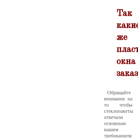
Так
каки
же
плас
окна
зака
Обращайте
внимание на
то чтобы
стеклопакеты
отвечали
основным
вашим
требованием: