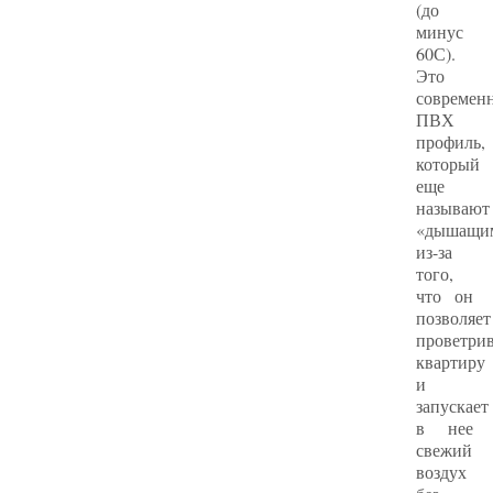
(до
минус
60С).
Это
современ
ПВХ
профиль,
который
еще
называют
«дышащи
из-за
того,
что он
позволяет
проветрив
квартиру
и
запускает
в нее
свежий
воздух