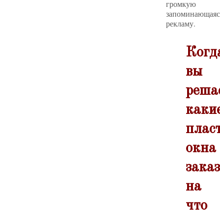
громкую
запоминающаяс
рекламу.
Когд
вы
реша
каки
плас
окна
заказ
на
что