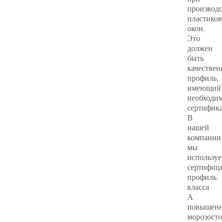
производс
пластико
окон.
Это
должен
быть
качестве
профиль,
имеющий
необходи
сертифик
В
нашей
компании
мы
использу
сертифиц
профиль
класса
А
повышен
морозост