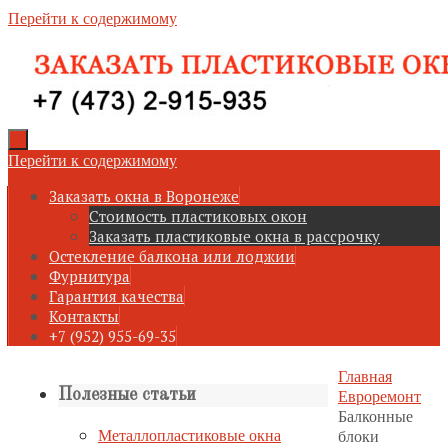
Перейти к содержимому
Перейти к содержимому
Заказать окна в Воронеже
Стоимость пластиковых окон
Заказать пластиковые окна в рассрочку
Остекление балкона или лоджии
Фурнитура
Гарантия качества
Контакты
+7 (952) 955-69-35
Главная
Евроремонт
Полезные статьи
Балконные
Металлопластиковые окна
блоки