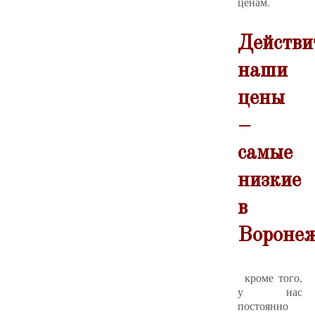
ценам.
Действи
наши
цены
–
самые
низкие
в
Воронеж
кроме того,
у нас
постоянно