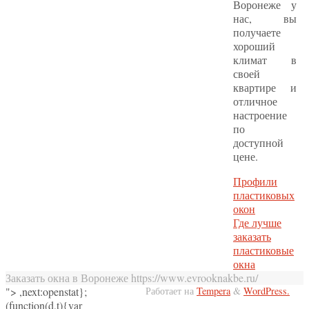
Воронеже у
нас, вы
получаете
хороший
климат в
своей
квартире и
отличное
настроение
по
доступной
цене.
Профили
пластиковых
окон
Где лучше
заказать
пластиковые
окна
Заказать окна в Воронеже https://www.evrooknakbe.ru/
">
,next:openstat};
Работает на
Tempera
&
WordPress.
(function(d,t){var