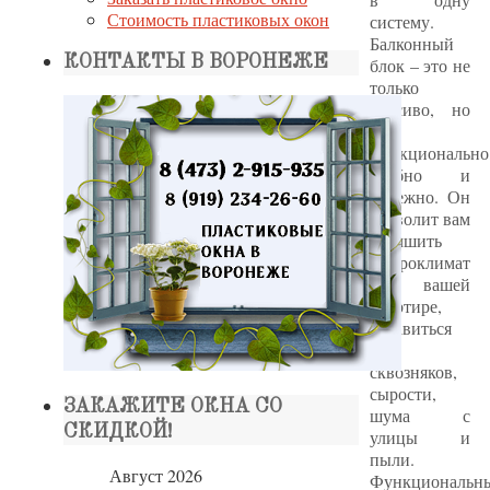
Стоимость пластиковых окон
систему.
Балконный
КОНТАКТЫ В ВОРОНЕЖЕ
блок – это не
только
красиво, но
и
функционально
удобно и
надежно. Он
позволит вам
улучшить
микроклимат
в вашей
квартире,
избавиться
от
сквозняков,
сырости,
ЗАКАЖИТЕ ОКНА СО
шума с
СКИДКОЙ!
улицы и
пыли.
Август 2026
Функциональн