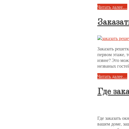
Читать далее…
Заказат
Заказать решет
первом этаже, т
извне? Это мож
незваных гост
Читать далее…
Где зак
Где заказать о
вашем доме, за