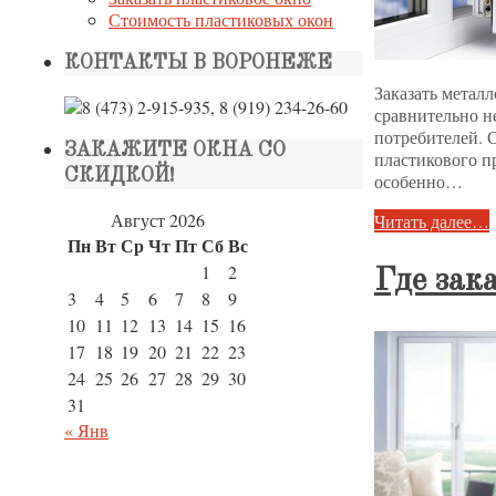
Стоимость пластиковых окон
КОНТАКТЫ В ВОРОНЕЖЕ
Заказать метал
сравнительно н
потребителей. 
ЗАКАЖИТЕ ОКНА СО
пластикового п
СКИДКОЙ!
особенно…
Август 2026
Читать далее…
Пн
Вт
Ср
Чт
Пт
Сб
Вс
1
2
Где зак
3
4
5
6
7
8
9
10
11
12
13
14
15
16
17
18
19
20
21
22
23
24
25
26
27
28
29
30
31
« Янв