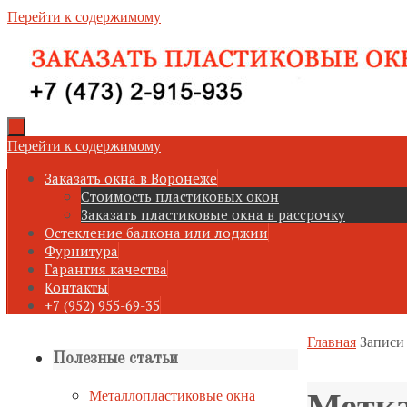
Перейти к содержимому
Перейти к содержимому
Заказать окна в Воронеже
Стоимость пластиковых окон
Заказать пластиковые окна в рассрочку
Остекление балкона или лоджии
Фурнитура
Гарантия качества
Контакты
+7 (952) 955-69-35
Главная
Записи
Полезные статьи
Метк
Металлопластиковые окна