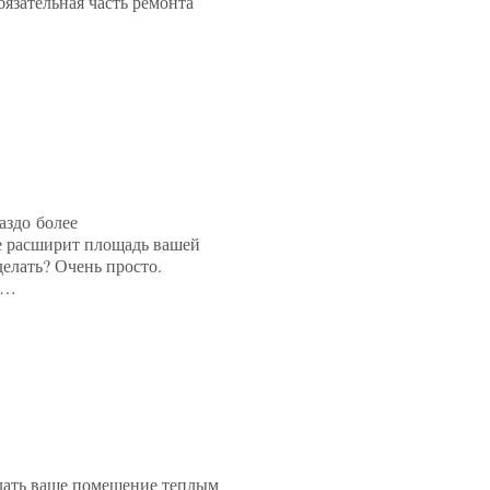
язательная часть ремонта
аздо более
е расширит площадь вашей
делать? Очень просто.
я…
елать ваше помещение теплым