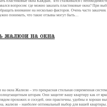
зать пластиковые окна Каждый, кто сталкивался с необходимост
давался вопросом: где можно заказать пластиковые окна? При в
обращать внимание на несколько факторов. Очень часто заказчик
нужно понимать, что такие отзывы могут быть…
ь жалюзи на окна
и на окна Жалюзи – это прекрасная стильная современная систе
солнцезащитным шторам. Они защитят вашу квартиру как от ярког
лядом прохожих и соседей, они практичны, удобны и хорошо выг
на, жалюзи – наиболее оптимальный выбор для вашей квартиры