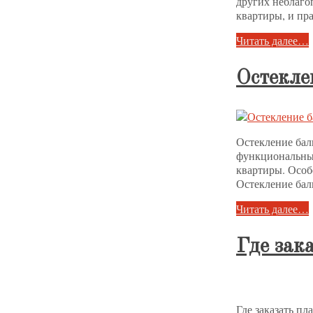
других неблаго
квартиры, и пр
Читать далее…
Остекле
Остекление бал
функциональным
квартиры. Особ
Остекление бал
Читать далее…
Где зак
Где заказать п