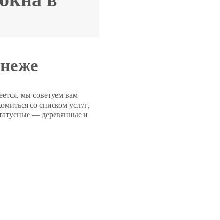
онеже
еется, мы советуем вам
комиться со списком услуг,
статусные — деревянные и