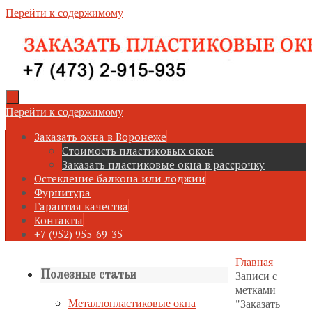
Перейти к содержимому
Перейти к содержимому
Заказать окна в Воронеже
Стоимость пластиковых окон
Заказать пластиковые окна в рассрочку
Остекление балкона или лоджии
Фурнитура
Гарантия качества
Контакты
+7 (952) 955-69-35
Главная
Записи с
Полезные статьи
метками
Металлопластиковые окна
"Заказать