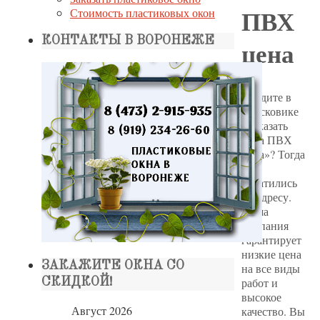
ПВХ
Стоимость пластиковых окон
КОНТАКТЫ В ВОРОНЕЖЕ
цена
Вводите в
поисковике
«Заказать
окна ПВХ
цена»? Тогда
вы
обратились
по адресу.
Наша
компания
гарантирует
низкие цена
ЗАКАЖИТЕ ОКНА СО
на все виды
работ и
СКИДКОЙ!
высокое
Август 2026
качество. Вы