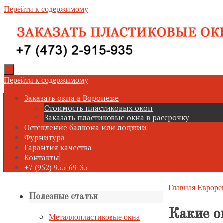
Перейти к содержимому
Перейти к содержимому
Заказать окна в Воронеже
Стоимость пластиковых окон
Заказать пластиковые окна в рассрочку
Остекление балкона или лоджии
Фурнитура
Гарантия качества
Контакты
+7 (952) 955-69-35
Главная
Евроре
Полезные статьи
Какие о
Металлопластиковые окна