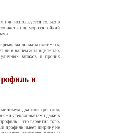
м или используется только в
еклопакеты или морозостойкий
дачи.
е время, вы должны понимать,
дет ли в вашем жилище тепло,
 уличных запахов и прочих
профиль и
 минимум два или три слоя,
нными стеклопакетами даже в
рофиль – это гарантия того,
нный профиль имеет ширину не
 помогать сохранять тепло и