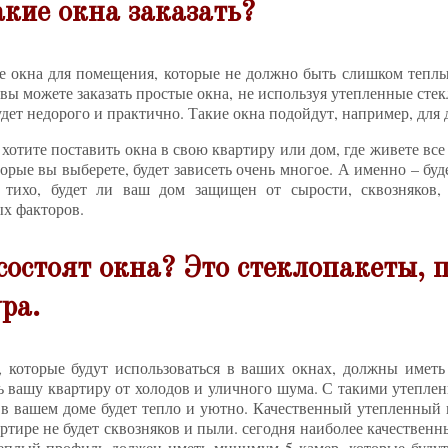
акие окна заказать?
е окна для помещения, которые не должно быть слишком теплы
 вы можете заказать простые окна, не используя утепленные ст
дет недорого и практично. Такие окна подойдут, например, для 
 хотите поставить окна в свою квартиру или дом, где живете вс
торые вы выберете, будет зависеть очень многое. А именно – бу
и тихо, будет ли ваш дом защищен от сырости, сквозняков,
х факторов.
 состоят окна? Это стеклопакеты, 
ра.
, которые будут использоваться в ваших окнах, должны иметь
 вашу квартиру от холодов и уличного шума. С такими утепле
в вашем доме будет тепло и уютно. Качественный утепленный п
артире не будет сквозняков и пыли. сегодня наиболее качестве
еплый профиль должен иметь минимум 5 камер, которые будут