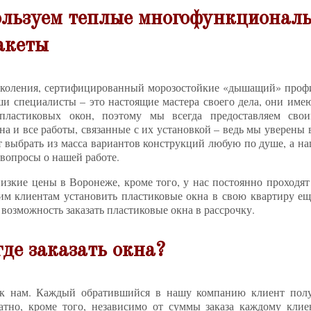
льзуем теплые многофункционал
акеты
околения, сертифицированный морозостойкие «дышащий» профи
и специалисты – это настоящие мастера своего дела, они им
пластиковых окон, поэтому мы всегда предоставляем сво
на и все работы, связанные с их установкой – ведь мы уверены 
т выбрать из масса вариантов конструкций любую по душе, а на
 вопросы о нашей работе.
изкие цены в Воронеже, кроме того, у нас постоянно проходят
м клиентам установить пластиковые окна в свою квартиру ещ
возможность заказать пластиковые окна в рассрочку.
где заказать окна?
к нам. Каждый обратившийся в нашу компанию клиент получ
латно, кроме того, независимо от суммы заказа каждому кли