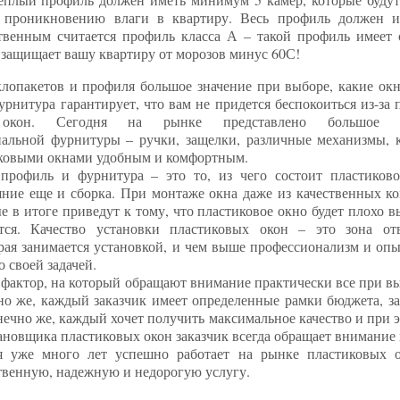
ь проникновению влаги в квартиру. Весь профиль должен им
твенным считается профиль класса А – такой профиль имеет 
защищает вашу квартиру от морозов минус 60С!
лопакетов и профиля большое значение при выборе, какие окна
урнитура гарантирует, что вам не придется беспокоиться из-за
 окон. Сегодня на рынке представлено большое ко
альной фурнитуры – ручки, защелки, различные механизмы, 
ковыми окнами удобным и комфортным.
 профиль и фурнитура – это то, из чего состоит пластиково
ние еще и сборка. При монтаже окна даже из качественных к
е в итоге приведут к тому, что пластиковое окно будет плохо
тся. Качество установки пластиковых окон – это зона отв
рая занимается установкой, и чем выше профессионализм и оп
о своей задачей.
актор, на который обращают внимание практически все при вы
но же, каждый заказчик имеет определенные рамки бюджета, за
онечно же, каждый хочет получить максимальное качество и при 
ановщика пластиковых окон заказчик всегда обращает внимание 
 уже много лет успешно работает на рынке пластиковых о
твенную, надежную и недорогую услугу.