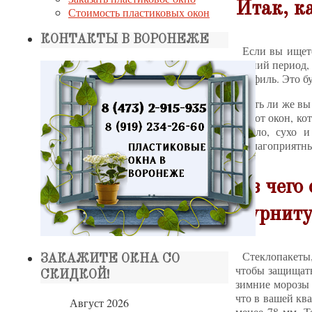
Итак, к
Стоимость пластиковых окон
КОНТАКТЫ В ВОРОНЕЖЕ
Если вы ищет
летний период,
профиль. Это бу
Есть ли же вы
что от окон, ко
светло, сухо 
неблагоприятны
Из чего
фурниту
Стеклопакеты
ЗАКАЖИТЕ ОКНА СО
чтобы защищать
СКИДКОЙ!
зимние морозы 
что в вашей кв
Август 2026
менее 78 мм. Т