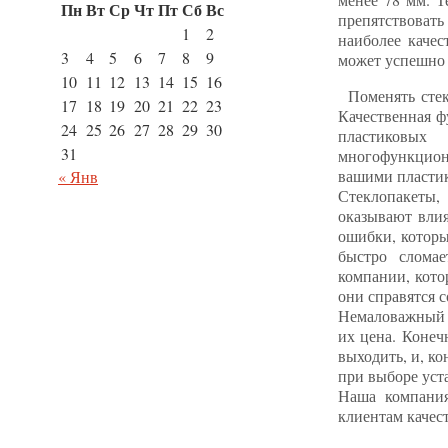
Пн
Вт
Ср
Чт
Пт
Сб
Вс
препятствоват
1
2
наиболее качес
3
4
5
6
7
8
9
может успешно 
10
11
12
13
14
15
16
Поменять стек
17
18
19
20
21
22
23
Качественная ф
24
25
26
27
28
29
30
пластиковых
31
многофункцион
вашими пласти
« Янв
Стеклопакеты,
оказывают влия
ошибки, которы
быстро сломае
компании, кото
они справятся с
Немаловажный ф
их цена. Конеч
выходить, и, к
при выборе уст
Наша компания
клиентам качес